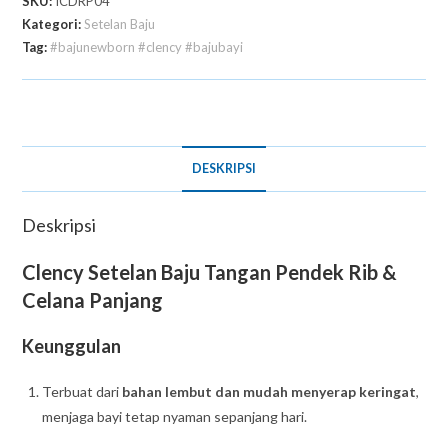
SKU:
ICDRP04
Kategori:
Setelan Baju
Tag:
#bajunewborn #clency #bajubayi
DESKRIPSI
Deskripsi
Clency Setelan Baju Tangan Pendek Rib &
Celana Panjang
Keunggulan
Terbuat dari
bahan lembut dan mudah menyerap keringat
,
menjaga bayi tetap nyaman sepanjang hari.