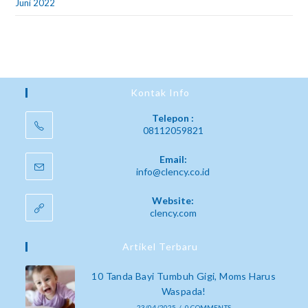
Juni 2022
Kontak Info
Telepon :
08112059821
Email:
info@clency.co.id
Website:
clency.com
Artikel Terbaru
10 Tanda Bayi Tumbuh Gigi, Moms Harus
Waspada!
23/04/2025
/
0 COMMENTS