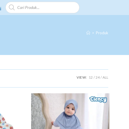
i
>
Produk
VIEW:
12
24
ALL