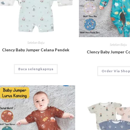
Setelan Baju
Setelan Baju
Clency Baby Jumper Celana Pendek
Clency Baby Jumper C
Baca selengkapnya
Order Via Sho