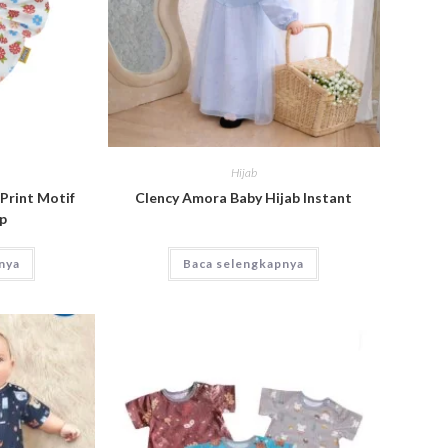
Hijab
Print Motif
Clency Amora Baby Hijab Instant
ap
nya
Baca selengkapnya