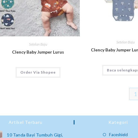
Setelan Baju
Setelan Baju
Clency Baby Jumper Lu
Clency Baby Jumper Lurus
Baca selengkap
Order Via Shopee
1
Artikel Terbaru
Kategori
10 Tanda Bayi Tumbuh Gigi,
Faceshield