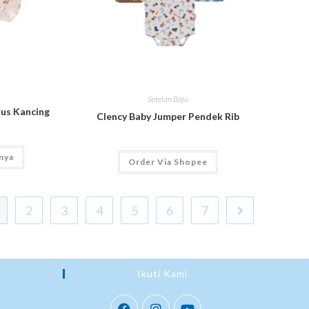
Setelan Baju
rus Kancing
Clency Baby Jumper Pendek Rib
nya
Order Via Shopee
2
3
4
5
6
7
Ikuti Kami