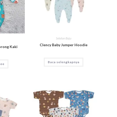
Setelan Baju
Clency Baby Jumper Hoodie
orong Kaki
Baca selengkapnya
pee