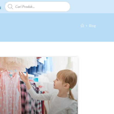
i
KNOWLEDGE
>
Blog