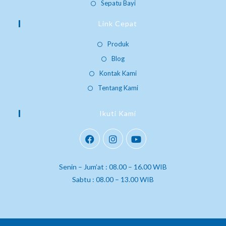
Sepatu Bayi
Link Cepat
Produk
Blog
Kontak Kami
Tentang Kami
Ikuti Kami
Senin – Jum’at : 08.00 – 16.00 WIB
Sabtu : 08.00 – 13.00 WIB