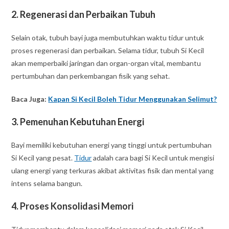
2. Regenerasi dan Perbaikan Tubuh
Selain otak, tubuh bayi juga membutuhkan waktu tidur untuk
proses regenerasi dan perbaikan. Selama tidur, tubuh Si Kecil
akan memperbaiki jaringan dan organ-organ vital, membantu
pertumbuhan dan perkembangan fisik yang sehat.
Baca Juga:
Kapan Si Kecil Boleh Tidur Menggunakan Selimut?
3. Pemenuhan Kebutuhan Energi
Bayi memiliki kebutuhan energi yang tinggi untuk pertumbuhan
Si Kecil yang pesat.
Tidur
adalah cara bagi Si Kecil untuk mengisi
ulang energi yang terkuras akibat aktivitas fisik dan mental yang
intens selama bangun.
4. Proses Konsolidasi Memori