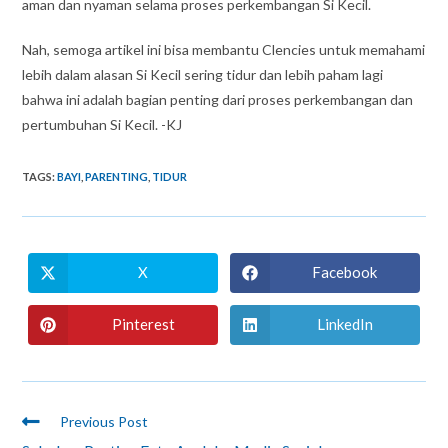
aman dan nyaman selama proses perkembangan Si Kecil.
Nah, semoga artikel ini bisa membantu Clencies untuk memahami
lebih dalam alasan Si Kecil sering tidur dan lebih paham lagi
bahwa ini adalah bagian penting dari proses perkembangan dan
pertumbuhan Si Kecil. -KJ
TAGS
:
BAYI
,
PARENTING
,
TIDUR
X
Facebook
Pinterest
LinkedIn
Previous Post