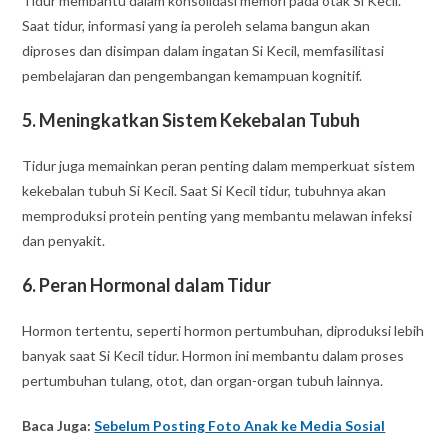
Tidur membantu dalam konsolidasi memori pada otak Si Kecil.
Saat tidur, informasi yang ia peroleh selama bangun akan
diproses dan disimpan dalam ingatan Si Kecil, memfasilitasi
pembelajaran dan pengembangan kemampuan kognitif.
5. Meningkatkan Sistem Kekebalan Tubuh
Tidur juga memainkan peran penting dalam memperkuat sistem
kekebalan tubuh Si Kecil. Saat Si Kecil tidur, tubuhnya akan
memproduksi protein penting yang membantu melawan infeksi
dan penyakit.
6. Peran Hormonal dalam Tidur
Hormon tertentu, seperti hormon pertumbuhan, diproduksi lebih
banyak saat Si Kecil tidur. Hormon ini membantu dalam proses
pertumbuhan tulang, otot, dan organ-organ tubuh lainnya.
Baca Juga:
Sebelum Posting Foto Anak ke Media Sosial