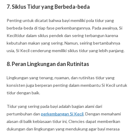
7. Siklus Tidur yang Berbeda-beda
Penting untuk dicatat bahwa bayi memiliki pola tidur yang
berbeda-beda di tiap fase perkembangannya. Pada awalnya, Si
Keciltidur dalam siklus pendek dan sering terbangun karena
kebutuhan makan yang sering. Namun, seiring bertambahnya
usia, Si Kecil cenderung memiliki siklus tidur yang lebih panjang.
8. Peran Lingkungan dan Rutinitas
Lingkungan yang tenang, nyaman, dan rutinitas tidur yang
konsisten juga berperan penting dalam membantu Si Kecil untuk
tidur dengan baik.
Tidur yang sering pada bayi adalah bagian alami dari
pertumbuhan dan
perkembangan Si Kecil
. Dengan memahami
alasan di balik kebiasaan tidur ini, Clencies dapat memberikan
dukungan dan lingkungan yang mendukung agar bayi merasa