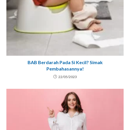
BAB Berdarah Pada Si Kecil? Simak
Pembahasannya!
22/05/2023