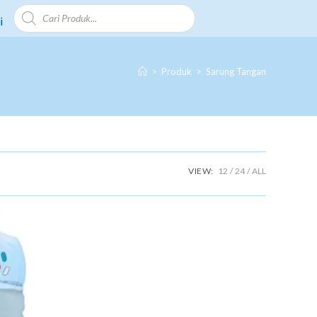
i
>
Produk
>
Sarung Tangan
VIEW:
12
24
ALL