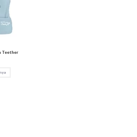
n Teether
nya