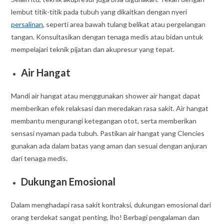
lembut titik-titik pada tubuh yang dikaitkan dengan nyeri
persalinan
, seperti area bawah tulang belikat atau pergelangan
tangan. Konsultasikan dengan tenaga medis atau bidan untuk
mempelajari teknik pijatan dan akupresur yang tepat.
Air Hangat
Mandi air hangat atau menggunakan shower air hangat dapat
memberikan efek relaksasi dan meredakan rasa sakit. Air hangat
membantu mengurangi ketegangan otot, serta memberikan
sensasi nyaman pada tubuh. Pastikan air hangat yang Clencies
gunakan ada dalam batas yang aman dan sesuai dengan anjuran
dari tenaga medis.
Dukungan Emosional
Dalam menghadapi rasa sakit kontraksi, dukungan emosional dari
orang terdekat sangat penting, lho! Berbagi pengalaman dan