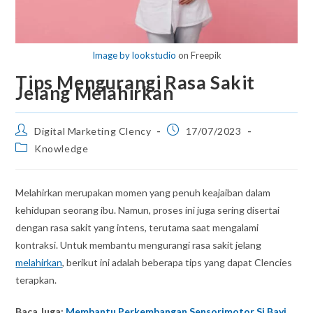
Image by lookstudio
on Freepik
Tips Mengurangi Rasa Sakit
Jelang Melahirkan
Digital Marketing Clency
17/07/2023
Knowledge
Melahirkan merupakan momen yang penuh keajaiban dalam
kehidupan seorang ibu. Namun, proses ini juga sering disertai
dengan rasa sakit yang intens, terutama saat mengalami
kontraksi. Untuk membantu mengurangi rasa sakit jelang
melahirkan
, berikut ini adalah beberapa tips yang dapat Clencies
terapkan.
Baca Juga:
Membantu Perkembangan Sensorimotor Si Bayi