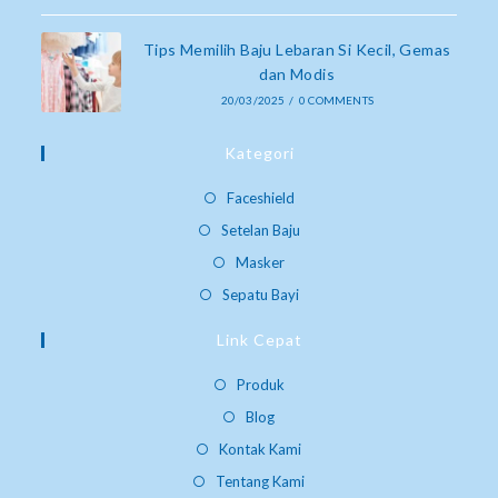
Tips Memilih Baju Lebaran Si Kecil, Gemas
dan Modis
20/03/2025
/
0 COMMENTS
Kategori
Faceshield
Setelan Baju
Masker
Sepatu Bayi
Link Cepat
Produk
Blog
Kontak Kami
Tentang Kami