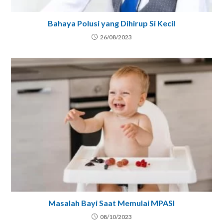
Bahaya Polusi yang Dihirup Si Kecil
26/08/2023
Masalah Bayi Saat Memulai MPASI
08/10/2023