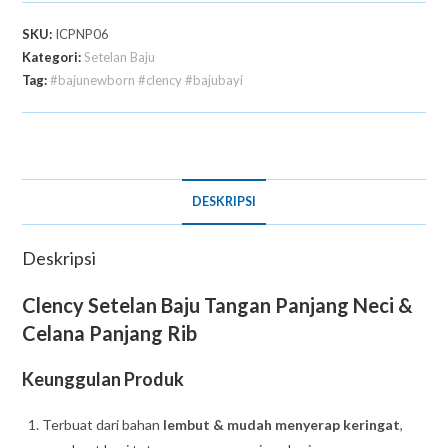
SKU:
ICPNP06
Kategori:
Setelan Baju
Tag:
#bajunewborn #clency #bajubayi
DESKRIPSI
Deskripsi
Clency Setelan Baju Tangan Panjang Neci &
Celana Panjang Rib
Keunggulan Produk
Terbuat dari bahan
lembut & mudah menyerap keringat
,