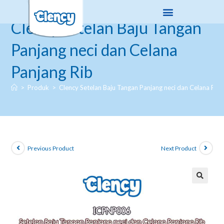
Clency Setelan Baju Tangan
Panjang neci dan Celana
Panjang Rib
>
Produk
>
Clency Setelan Baju Tangan Panjang neci dan Celana Pan
Previous Product
Next Product
🔍