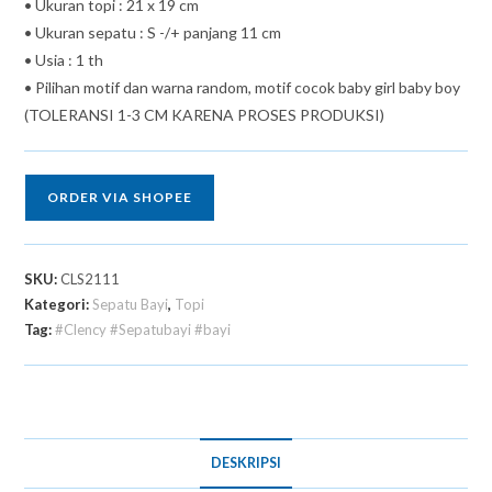
• Ukuran topi : 21 x 19 cm
• Ukuran sepatu : S -/+ panjang 11 cm
• Usia : 1 th
• Pilihan motif dan warna random, motif cocok baby girl baby boy
(TOLERANSI 1-3 CM KARENA PROSES PRODUKSI)
ORDER VIA SHOPEE
SKU:
CLS2111
Kategori:
Sepatu Bayi
,
Topi
Tag:
#Clency #Sepatubayi #bayi
DESKRIPSI