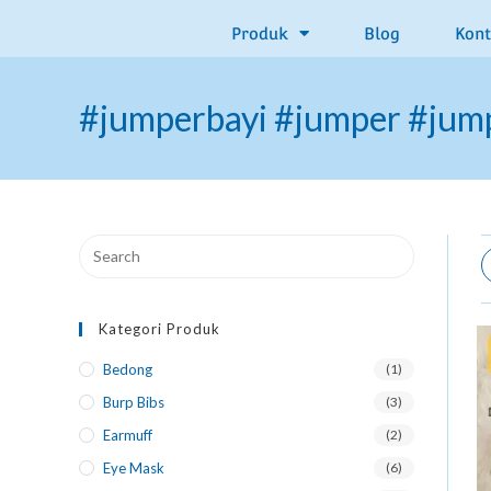
Produk
Blog
Kon
#jumperbayi #jumper #ju
Kategori Produk
Bedong
(1)
Burp Bibs
(3)
Earmuff
(2)
Eye Mask
(6)