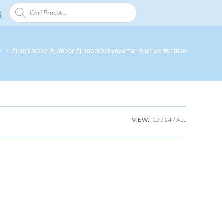
i
k
>
#jumperbayi #jumper #jumperbabynyaman #jumpernyaman
VIEW:
12
24
ALL