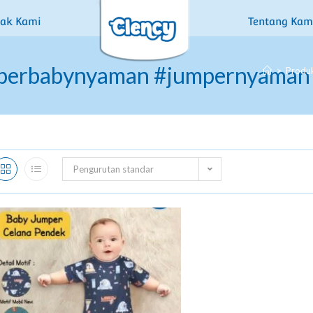
tak Kami
Tentang Kam
mperbabynyaman #jumpernyaman
>
Produ
Pengurutan standar