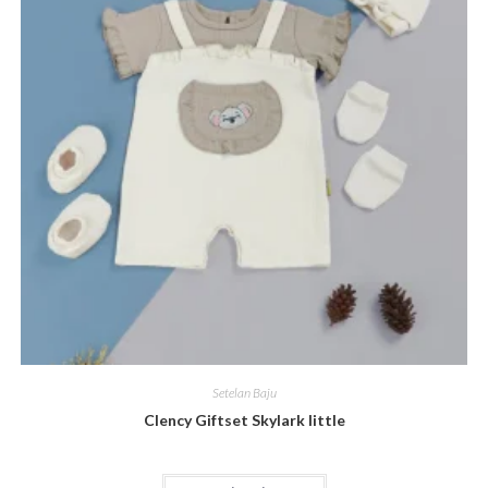
Setelan Baju
Clency Giftset Skylark little