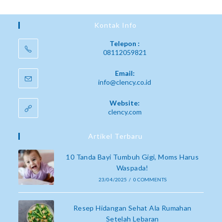
Kontak Info
Telepon :
08112059821
Email:
info@clency.co.id
Website:
clency.com
Artikel Terbaru
10 Tanda Bayi Tumbuh Gigi, Moms Harus
Waspada!
23/04/2025
/
0 COMMENTS
Resep Hidangan Sehat Ala Rumahan
Setelah Lebaran