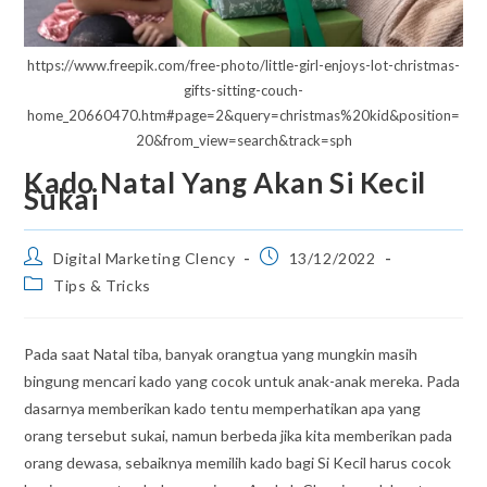
https://www.freepik.com/free-photo/little-girl-enjoys-lot-christmas-
gifts-sitting-couch-
home_20660470.htm#page=2&query=christmas%20kid&position=
20&from_view=search&track=sph
Kado Natal Yang Akan Si Kecil
Sukai
Digital Marketing Clency
13/12/2022
Tips & Tricks
Pada saat Natal tiba, banyak orangtua yang mungkin masih
bingung mencari kado yang cocok untuk anak-anak mereka. Pada
dasarnya memberikan kado tentu memperhatikan apa yang
orang tersebut sukai, namun berbeda jika kita memberikan pada
orang dewasa, sebaiknya memilih kado bagi Si Kecil harus cocok