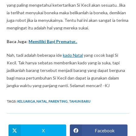
yang paling mengetahui ketertarikan Si Kecil akan sesuatu. Jika
ia terlihat menyukai boneka maka belikanlah ia boneka, demikian
juga robot jika ia menyukainya. Tentu hal ini akan sangat ia terima
mengingat itu adalah hal yang mereka sukai.
Baca Juga:
Memiliki Bayi Prematur..
Nah, tadi adalah beberapa ide
kado Natal
yang cocok bagi Si
Kecil. Tak hanya sebatas memberikan kado yang ia suka, tapi
jadikanlah barang tersebut menjadi barang yang dapat berguna
bagi masa pertumbuhan Si Kecil dan dapat ia gunakan dalam
jangka waktu yang panjang nanti. Selamat mencari! -KJ
TAGS
:
KELUARGA
,
NATAL
,
PARENTING
,
TAHUN BARU
X
Facebook