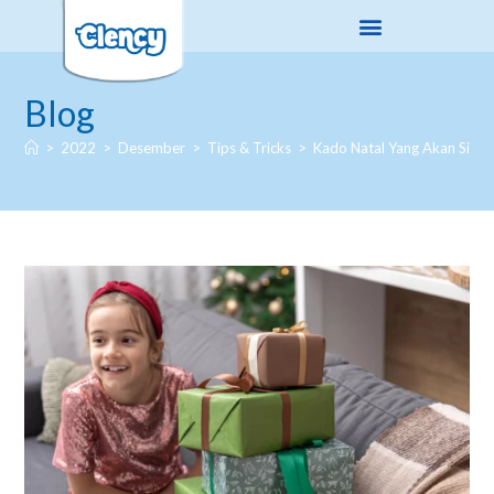
Blog
>
2022
>
Desember
>
Tips & Tricks
>
Kado Natal Yang Akan Si Kec