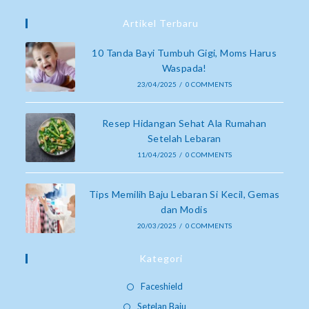
Artikel Terbaru
10 Tanda Bayi Tumbuh Gigi, Moms Harus
Waspada!
23/04/2025
/
0 COMMENTS
Resep Hidangan Sehat Ala Rumahan
Setelah Lebaran
11/04/2025
/
0 COMMENTS
Tips Memilih Baju Lebaran Si Kecil, Gemas
dan Modis
20/03/2025
/
0 COMMENTS
Kategori
Faceshield
Setelan Baju