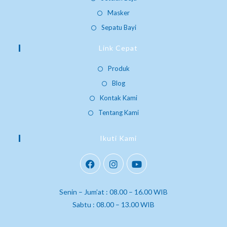
Masker
Sepatu Bayi
Link Cepat
Produk
Blog
Kontak Kami
Tentang Kami
Ikuti Kami
Senin – Jum’at : 08.00 – 16.00 WIB
Sabtu : 08.00 – 13.00 WIB